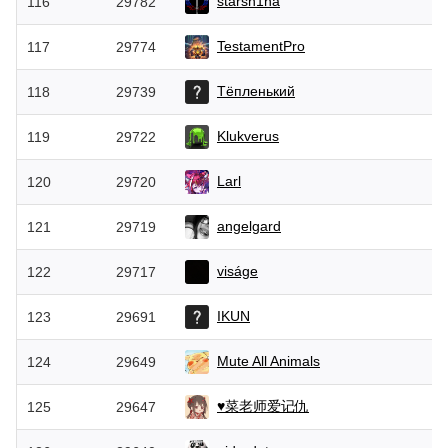
starsh1na
116
29782
TestamentPro
117
29774
Тёпленький
118
29739
Klukverus
119
29722
Larl
120
29720
angelgard
121
29719
viságe
122
29717
IKUN
123
29691
Mute All Animals
124
29649
♥菜老师爱记仇
125
29647