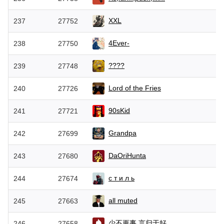
XXL
237
27752
4Ever-
238
27750
????
239
27748
Lord of the Fries
240
27726
90sKid
241
27721
Grandpa
242
27699
DaOriHunta
243
27680
с т и л ь
244
27674
all muted
245
27663
少不更事 言归于好
246
27658