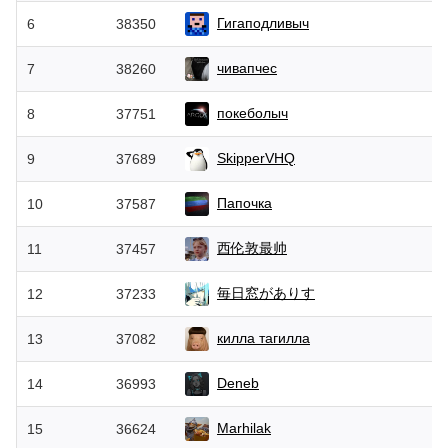
Гигаподливыч
6
38350
чивапчес
7
38260
покеболыч
8
37751
SkipperVHQ
9
37689
Папочка
10
37587
西伦敦最帅
11
37457
毎日窓がありす
12
37233
килла тагилла
13
37082
Deneb
14
36993
Marhilak
15
36624