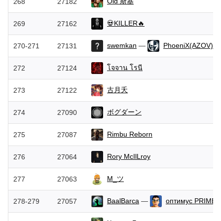
Old 斯基
268
27182
💀KILLER🔥
269
27162
swemkan
—
PhoeniX(AZOV)_
270-271
27131
โจจาน โรนี
272
27124
古月夭
273
27122
ボグダーン
274
27090
Rimbu Reborn
275
27087
Rory McIlLroy
276
27064
M_ツ
277
27063
BaalBarca
—
оптимус PRIME ki
278-279
27057