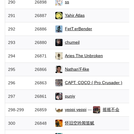
ss
290
26898
Yahir Atlas
291
26887
FetT.erBender
292
26886
chumeil
293
26880
Aries The Unbroken
294
26871
Nathan'F4ke
295
26866
CAPT. COCO ( Pro Crusader )
296
26863
puniy
297
26861
yeppi yeppi
—
摇摇不会
298-299
26859
怀旧空吟闻笛赋
300
26848