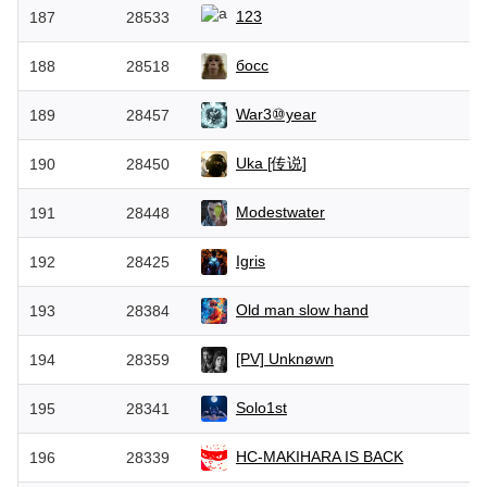
123
187
28533
босс
188
28518
War3⑩year
189
28457
Uka [传说]
190
28450
Modestwater
191
28448
Igris
192
28425
Old man slow hand
193
28384
[PV] Unknøwn
194
28359
Solo1st
195
28341
HC-MAKIHARA IS BACK
196
28339