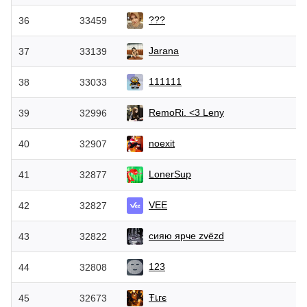
???
36
33459
Jarana
37
33139
111111
38
33033
RemoRi. <3 Leny
39
32996
noexit
40
32907
LonerSup
41
32877
VEE
42
32827
сияю ярче zvёzd
43
32822
123
44
32808
Ŧเгє
45
32673