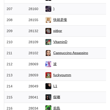
)
207
28160
快就是慢
208
28155
pitbgr
209
28132
VitaminD
210
28109
Cappuccino Assassino
211
28102
波
212
28069
fuckyoumm
213
28059
L1
214
28049
假嘟
215
28041
前島
216
28034