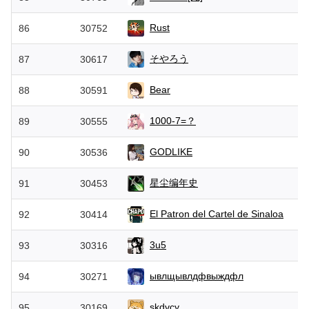
Rust
86
30752
そやろう
87
30617
Bear
88
30591
1000-7=？
89
30555
GODLIKE
90
30536
星尘编年史
91
30453
El Patron del Cartel de Sinaloa
92
30414
3u5
93
30316
ывлщывлдфвыждфл
94
30271
skdvcy
95
30169