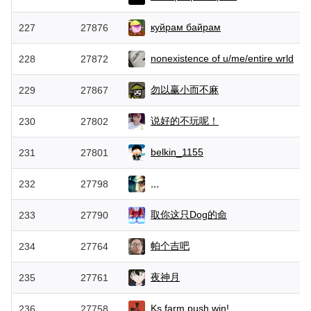
куйрам байрам
227
27876
nonexistеnce of u/me/entire wrld
228
27872
勿以赢小而不麻
229
27867
说好的不玩呢！
230
27802
belkin_1155
231
27801
,,,
232
27798
取你这只Dog的命
233
27790
帕个吉吧
234
27764
夜神月
235
27761
Ks,farm,push,win!
236
27758