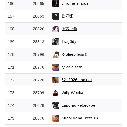
chrome shards
166
28865
强奸犯
167
28863
上古巨鱼
168
28826
Trag3dy
169
28813
☺Sleep less☺
170
28796
делаю грязь
171
28776
5212026 Look at
172
28720
Willy Wonka
173
28709
царство небесное
174
28678
Kupal Kaba Boss <3
175
28676