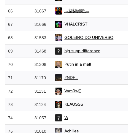
灬柒柒如歌灬
66
31667
VHALCRIST
67
31666
GOLEIRO DO UNIVERSO
68
31583
big supp difference
69
31468
Putin in a mall
70
31308
2NDFL
71
31170
Vam0s杠
72
31131
KLAUSSS
73
31124
W
74
31057
Achilles
75
31010