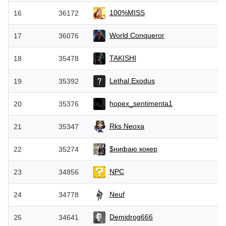
100%MISS
16
36172
World Conqueror
17
36076
TAKISHI
18
35478
Lethal Exodus
19
35392
hopex_sentimenta1
20
35376
Rks Neoxa
21
35347
$нифаю кокер
22
35274
NPC
23
34856
Neuf
24
34778
Demidrog666
25
34641