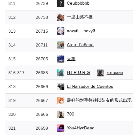
Ceubbbbbb
311
26739
十里山路不换
312
26738
похуй + похуй
313
26715
Агент Габена
314
26711
天羊
315
26705
H.I.R.U.R.G
—
кетамин
316-317
26685
El Narrador de Cuentos
318
26669
最好的对手往往以队友的形式出现
319
26667
700
320
26666
You4HycDead
321
26659