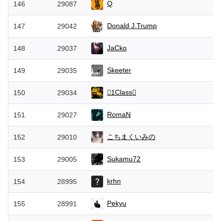
Q
146
29087
Donald J.Trump
147
29042
JaCko
148
29037
Skeeter
149
29035
1Class
150
29034
RomaN
151
29027
こちまくいみの
152
29010
Sukamu72
153
29005
krhn
154
28995
Pekyu
155
28991