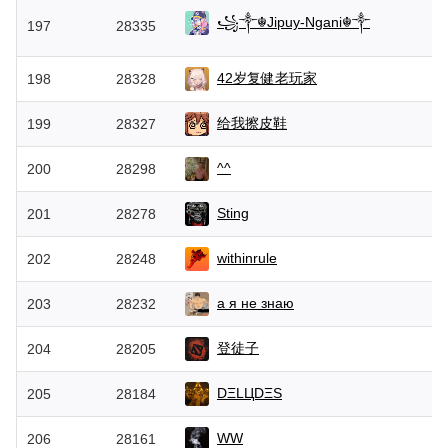
꧁༒☬Jipuy-Ngani☬༒
197
28335
42岁复健老玩家
198
28328
给我擦皮鞋
199
28327
^^
200
28298
Sting
201
28278
withinrule
202
28248
а я не знаю
203
28232
登徒子
204
28205
DΞLЦDΞS
205
28184
WW
206
28161