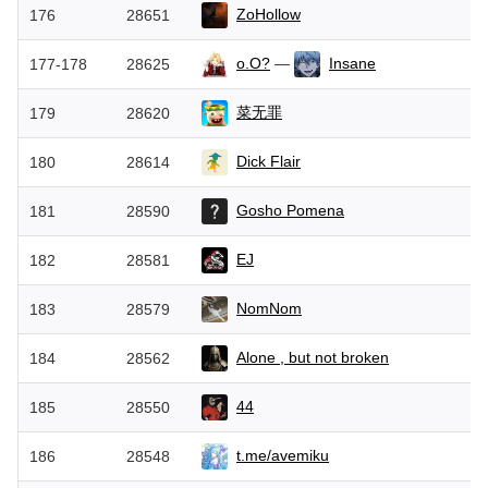
ZoHollow
176
28651
o.O?
—
Insane
177-178
28625
菜无罪
179
28620
Dick Flair
180
28614
Gosho Pomena
181
28590
EJ
182
28581
NomNom
183
28579
Alone , but not broken
184
28562
44
185
28550
t.me/avemiku
186
28548