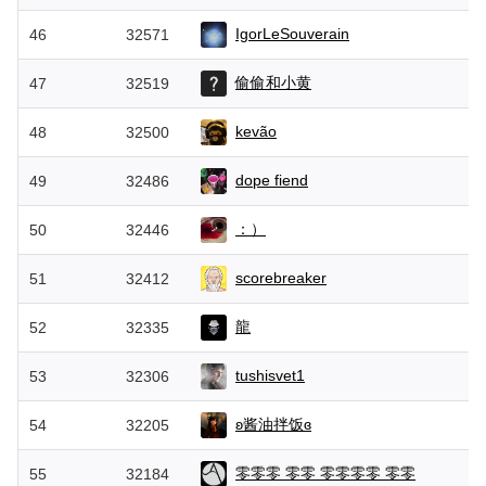
IgorLeSouverain
46
32571
偷偷和小黄
47
32519
kevão
48
32500
dope fiend
49
32486
：）
50
32446
scorebreaker
51
32412
龍
52
32335
tushisvet1
53
32306
ʚ酱油拌饭ɞ
54
32205
零零零 零零 零零零零 零零
55
32184