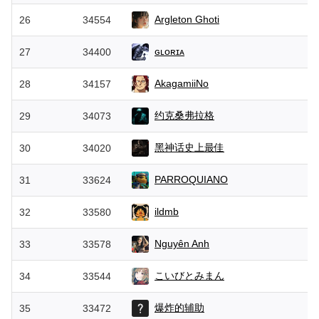
Argleton Ghoti
26
34554
ɢʟᴏʀɪᴀ
27
34400
AkagamiiNo
28
34157
约克桑弗拉格
29
34073
黑神话史上最佳
30
34020
PARROQUIANO
31
33624
ildmb
32
33580
Nguyên Anh
33
33578
こいびとみまん
34
33544
爆炸的辅助
35
33472