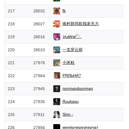
fk
217
28032
南村群同欺我老无力
218
28027
ᝰꫛꫀꪝ♡.
219
28016
一支穿云箭
220
28010
小米粒
221
27978
PЯЛЬНА?
222
27964
normandoorman
223
27945
Ruukasu
224
27935
Shin -
225
27911
минёрчерезперчат
226
27894