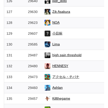
pidr_doto
126
29640
Zik Asakura
127
29630
NOA
128
29623
小目标
129
29607
Lima
130
29585
high pain threshold
131
29487
HENNESY
132
29480
アクセル・チパナ
133
29473
Ashlan
134
29460
Killthegame
135
29457