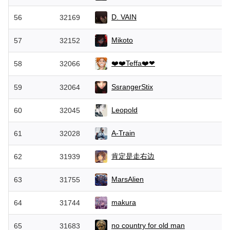
D. VAIN
56
32169
Mikoto
57
32152
❤️❤️Teffa❤️❤
58
32066
SsrangerStix
59
32064
Leopold
60
32045
A-Train
61
32028
肯定是走右边
62
31939
MarsAlien
63
31755
makura
64
31744
no country for old man
65
31683