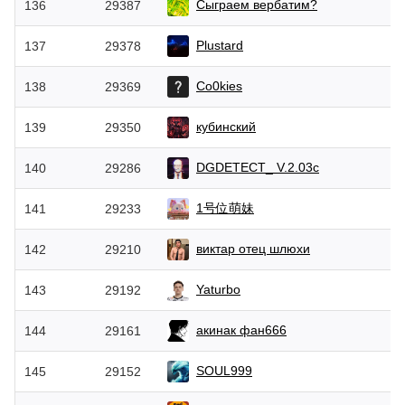
Сыгрaем вeрбатим?
136
29387
Plustard
137
29378
Co0kies
138
29369
кубинский
139
29350
DGDETECT_ V.2.03c
140
29286
1号位萌妹
141
29233
виктар отец шлюхи
142
29210
Yaturbo
143
29192
акинак фан666
144
29161
SOUL999
145
29152