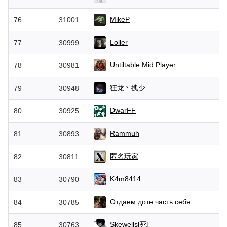
MikeP
76
31001
Loller
77
30999
Untiltable Mid Player
78
30981
狂龙丶拽少
79
30948
DwarFF
80
30925
Rammuh
81
30893
匿名玩家
82
30811
K4m8414
83
30790
Отдаем доте часть себя
84
30785
Skewells[死]
85
30763