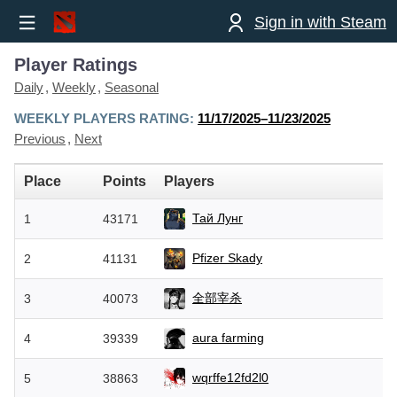
Sign in with Steam
Player Ratings
Daily
Weekly
Seasonal
WEEKLY PLAYERS RATING:
11/17/2025–11/23/2025
Previous
Next
Place
Points
Players
Тай Лунг
1
43171
Pfizer Skady
2
41131
全部宰杀
3
40073
aura farming
4
39339
wqrffe12fd2l0
5
38863