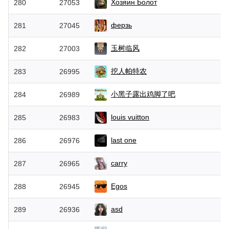
Хозяин Болот
280
27053
ферзь
281
27045
玉树临风
282
27003
挖人帕特农
283
26995
小黑子露出鸡脚了吧
284
26989
louis vuitton
285
26983
last one
286
26976
carry
287
26965
Egos
288
26945
asd
289
26936